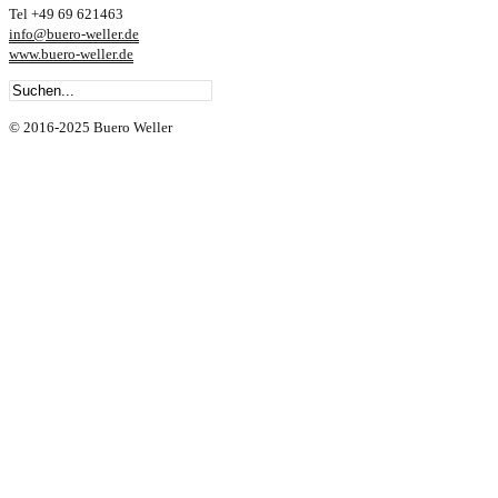
Tel +49 69 621463
info@buero-weller.de
www.buero-weller.de
© 2016-2025 Buero Weller