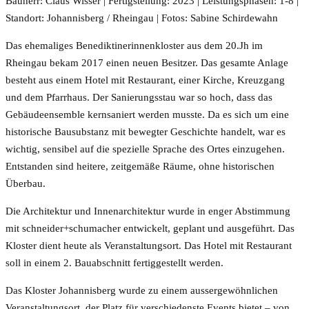
Bauherr: Claus Wisser | Fertigstellung: 2023 | Leistungsphasen: 1-8 |
Standort: Johannisberg / Rheingau | Fotos: Sabine Schirdewahn
Das ehemaliges Benediktinerinnenkloster aus dem 20.Jh im
Rheingau bekam 2017 einen neuen Besitzer. Das gesamte Anlage
besteht aus einem Hotel mit Restaurant, einer Kirche, Kreuzgang
und dem Pfarrhaus. Der Sanierungsstau war so hoch, dass das
Gebäudeensemble kernsaniert werden musste. Da es sich um eine
historische Bausubstanz mit bewegter Geschichte handelt, war es
wichtig, sensibel auf die spezielle Sprache des Ortes einzugehen.
Entstanden sind heitere, zeitgemäße Räume, ohne historischen
Überbau.
Die Architektur und Innenarchitektur wurde in enger Abstimmung
mit schneider+schumacher entwickelt, geplant und ausgeführt. Das
Kloster dient heute als Veranstaltungsort. Das Hotel mit Restaurant
soll in einem 2. Bauabschnitt fertiggestellt werden.
Das Kloster Johannisberg wurde zu einem aussergewöhnlichen
Veranstaltungsort, der Platz für verschiedenste Events bietet – von